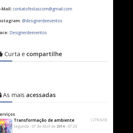
-Mail:
contatofestascom@gmail.com
nstagram
:
@designerdeeventos
ace:
Designerdeeventos
Curta e
compartilhe
As mais
acessadas
erviços
Transformação de ambiente
(
278.623)
Segunda - 07 de Abril de
2014
- 07:20