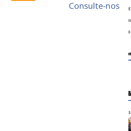
Consulte-nos
E
I
F
S