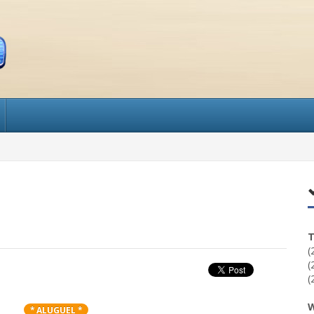
T
(
(
(
W
* ALUGUEL *