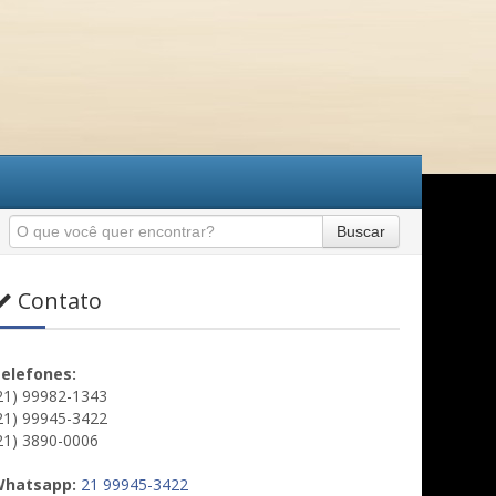
Buscar
Contato
elefones:
21) 99982-1343
21) 99945-3422
21) 3890-0006
hatsapp:
21 99945-3422